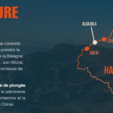
URE
ne consiste
 prendre le
e la Balagne,
 son littoral,
a richesse de
e de plongée
,
le patrimoine
 chemins et la
a Corse.