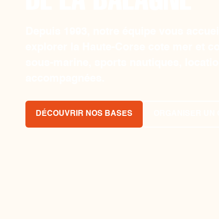
Depuis 1993, notre équipe vous accueil
explorer la Haute-Corse cote mer et c
sous-marine, sports nautiques, locatio
accompagnées.
DÉCOUVRIR NOS BASES
ORGANISER UN