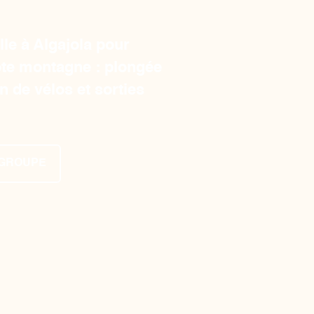
le à Algajola pour
ote montagne : plongée
n de vélos et sorties
 GROUPE