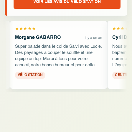
VOIR LES AVIS DU VÉLO STATION
Cyril Duverbecq
il y a un an
Modifié il y a 8
l de Salvi avec Lucie.
Nous avons récemment participé à un
e souffle et une
baptême de plongée en famille et nous
ous pour votre
sommes enchantés de notre expérience.
meur et pour cette
L'équipe, composée de professionnels
e recommande
attentifs, a su s'adapter aux besoins de
!!! Merci !
chaque participant. Leur approche
pédagogique est vraiment exceptionnelle,
rendant l'activité accessible et plaisante p
tous, quel que soit l'âge. Un grand merci à
Alex et Rémy pour leur accueil chaleureux
leur dévouement. Ce moment partagé un
dimanche après-midi restera gravé dans 
mémoires. Nous recommandons vivemen
ALGAJOLA Sport et Nature à tous ceux q