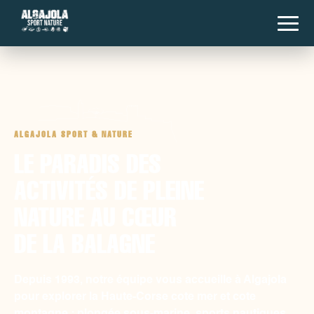
ALGAJOLA SPORT & NATURE
LE PARADIS DES
ACTIVITÉS DE PLEINE
NATURE AU CŒUR
DE LA BALAGNE
Depuis 1993, notre équipe vous accueille à Algajola
pour explorer la Haute-Corse cote mer et cote