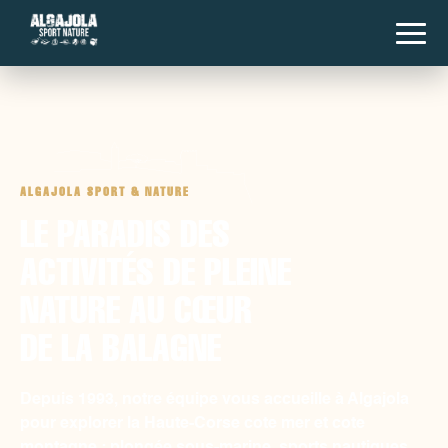
ALGAJOLA SPORT & NATURE
LE PARADIS DES
ACTIVITÉS DE PLEINE
NATURE AU CŒUR
DE LA BALAGNE
Depuis 1993, notre équipe vous accueille à Algajola
pour explorer la Haute-Corse cote mer et cote