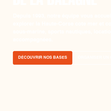
Depuis 1993, notre équipe vous accueil
explorer la Haute-Corse cote mer et c
sous-marine, sports nautiques, locatio
accompagnées.
DÉCOUVRIR NOS BASES
ORGANISER UN