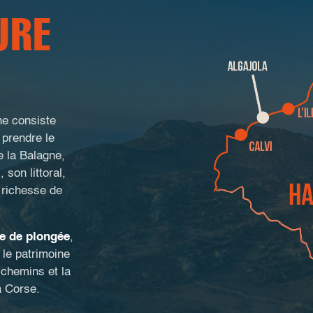
URE
ne consiste
 prendre le
e la Balagne,
 son littoral,
a richesse de
e de plongée
,
le patrimoine
 chemins et la
a Corse.