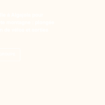
le à Algajola pour
ote montagne : plongée
n de vélos et sorties
 GROUPE