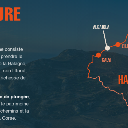
URE
ne consiste
 prendre le
e la Balagne,
 son littoral,
a richesse de
e de plongée
,
le patrimoine
 chemins et la
a Corse.