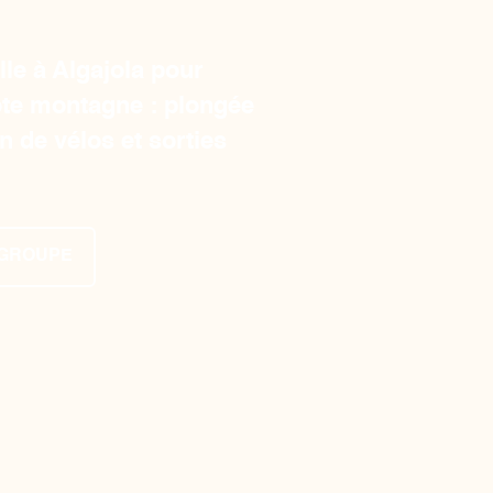
le à Algajola pour
ote montagne : plongée
n de vélos et sorties
 GROUPE