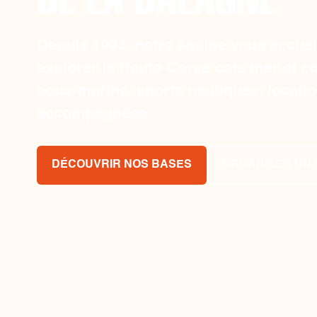
Depuis 1993, notre équipe vous accueil
explorer la Haute-Corse cote mer et c
sous-marine, sports nautiques, locatio
accompagnées.
DÉCOUVRIR NOS BASES
ORGANISER UN