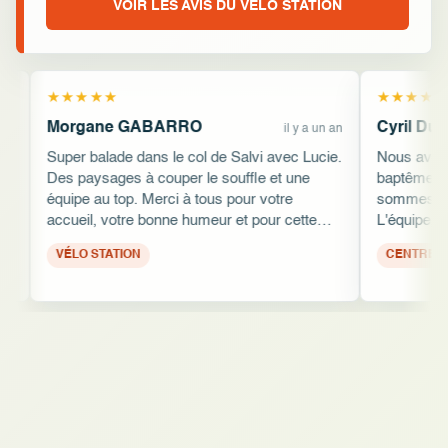
VOIR LES AVIS DU VÉLO STATION
Cyril Duverbecq
il y a un an
Modifié il y a 8 
 de Salvi avec Lucie.
Nous avons récemment participé à un
e souffle et une
baptême de plongée en famille et nous
ous pour votre
sommes enchantés de notre expérience.
eur et pour cette
L'équipe, composée de professionnels
e recommande
attentifs, a su s'adapter aux besoins de
!! Merci !
chaque participant. Leur approche
pédagogique est vraiment exceptionnelle,
rendant l'activité accessible et plaisante po
tous, quel que soit l'âge. Un grand merci à
Alex et Rémy pour leur accueil chaleureux
leur dévouement. Ce moment partagé un
dimanche après-midi restera gravé dans n
mémoires. Nous recommandons vivemen
ALGAJOLA Sport et Nature à tous ceux qu