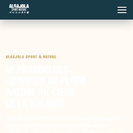
ALGAJOLA SPORT & NATURE
LE PARADIS DES
ACTIVITÉS DE PLEINE
NATURE AU CŒUR
DE LA BALAGNE
Depuis 1993, notre équipe vous accueille à Algajola
pour explorer la Haute-Corse cote mer et cote