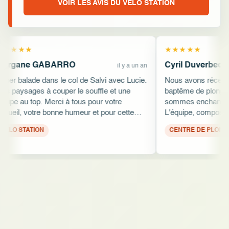
VOIR LES AVIS DU VÉLO STATION
Cyril Duverbecq
il y a un an
Modifié il y a 8 mois
i avec Lucie.
Nous avons récemment participé à un
e et une
baptême de plongée en famille et nous
votre
sommes enchantés de notre expérience.
our cette
L'équipe, composée de professionnels
ande
attentifs, a su s'adapter aux besoins de
!
chaque participant. Leur approche
pédagogique est vraiment exceptionnelle,
rendant l'activité accessible et plaisante pour
tous, quel que soit l'âge. Un grand merci à
Alex et Rémy pour leur accueil chaleureux et
leur dévouement. Ce moment partagé un
dimanche après-midi restera gravé dans nos
mémoires. Nous recommandons vivement
ALGAJOLA Sport et Nature à tous ceux qui