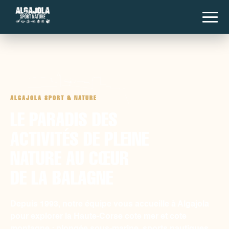
ALGAJOLA SPORT & NATURE
LE PARADIS DES
ACTIVITÉS DE PLEINE
NATURE AU CŒUR
DE LA BALAGNE
Depuis 1993, notre équipe vous accueille à Algajola
pour explorer la Haute-Corse cote mer et cote