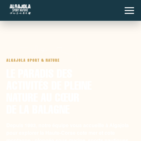
ALGAJOLA SPORT & NATURE
LE PARADIS DES
ACTIVITÉS DE PLEINE
NATURE AU CŒUR
DE LA BALAGNE
Depuis 1993, notre équipe vous accueille à Algajola
pour explorer la Haute-Corse cote mer et cote